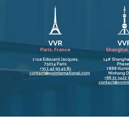
VVR
VV
Paris, France
Shanghai,
1 rue Edouard Jacques,
14# Shangha
75014 Paris
Phase 
+33 1 42 93 45 81
7888 Humin
contact@vvrinternational.com
Minhang Di
+86 21 3422 
contact@vvrint