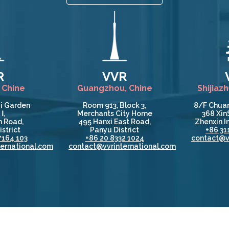
R
VVR
 Chine
Guangzhou, Chine
Shijiaz
i Garden
Room 913, Block 3,
8/F Chuan
Ⅰ,
Merchants City Home
368 Xin
 Road,
495 Hanxi East Road,
Zhenxin In
strict
Panyu District
+86 31
7164 103
+86 20 8332 1024
contact@v
ernational.com
contact@vvrinternational.com