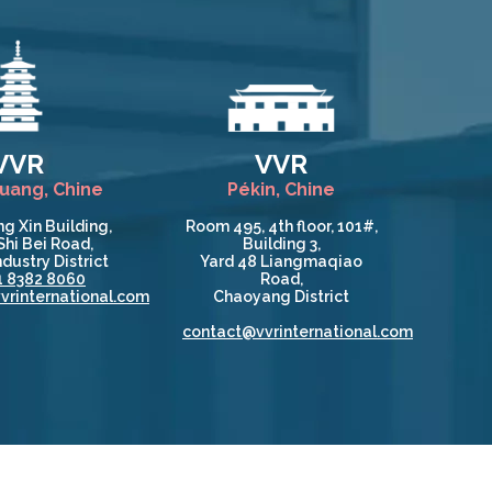
VVR
VVR
huang, Chine
Pékin, Chine
g Xin Building,
Room 495, 4th floor, 101#,
Shi Bei Road,
Building 3,
dustry District
Yard 48 Liangmaqiao
1 8382 8060
Road,
vrinternational.com
Chaoyang District
contact@vvrinternational.com