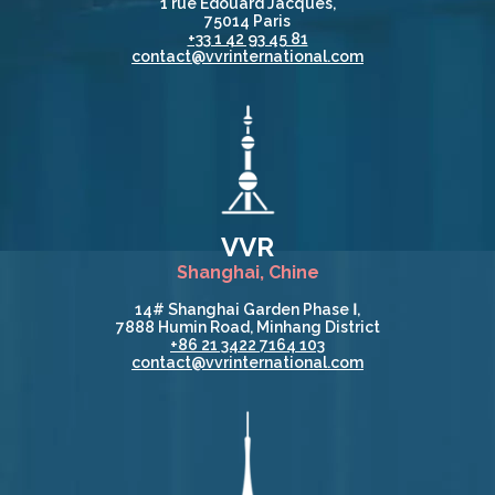
1 rue Edouard Jacques,
75014 Paris
+33 1 42 93 45 81
contact@vvrinternational.com
VVR
Shanghai, Chine
14# Shanghai Garden Phase Ⅰ,
7888 Humin Road, Minhang District
+86 21 3422 7164 103
contact@vvrinternational.com