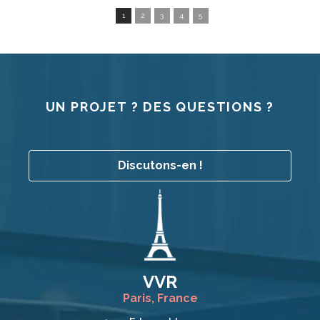
1
2
3
4
5
UN PROJET ? DES QUESTIONS ?
Discutons-en !
VVR
Paris, France