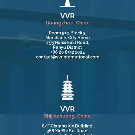
VVR
Guangzhou, Chine
Room 913, Block 3,
Merchants City Home
495 Hanxi East Road,
Panyu District
+86 20 8332 1024
contact@vvrinternational.com
VVR
Shijiazhuang, Chine
8/F Chuang Xin Building,
368 XinShi Bei Road,