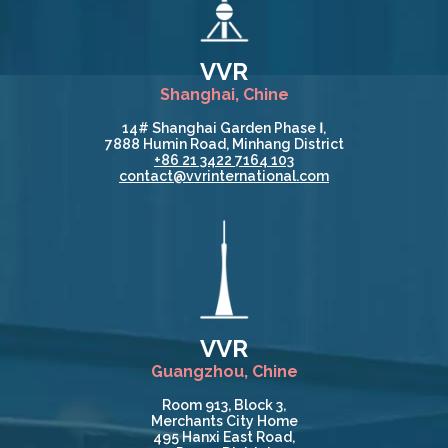
VVR
Shanghai, Chine
14# Shanghai Garden Phase Ⅰ,
7888 Humin Road, Minhang District
+86 21 3422 7164 103
contact@vvrinternational.com
VVR
Guangzhou, Chine
Room 913, Block 3,
Merchants City Home
495 Hanxi East Road,