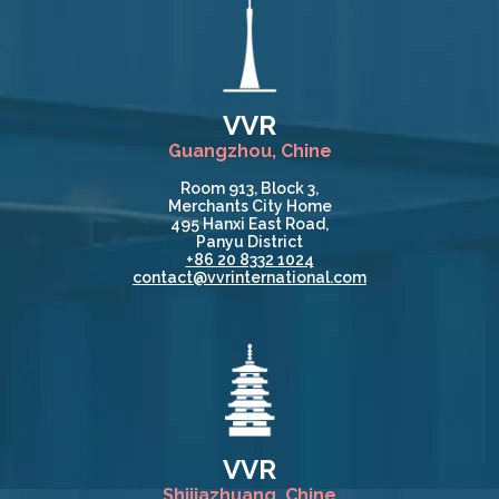
VVR
Guangzhou, Chine
Room 913, Block 3,
Merchants City Home
495 Hanxi East Road,
Panyu District
+86 20 8332 1024
contact@vvrinternational.com
VVR
Shijiazhuang, Chine