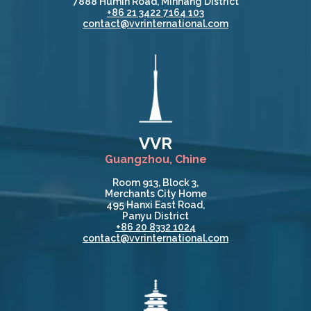
7888 Humin Road, Minhang District
+86 21 3422 7164 103
contact@vvrinternational.com
VVR
Guangzhou, Chine
Room 913, Block 3,
Merchants City Home
495 Hanxi East Road,
Panyu District
+86 20 8332 1024
contact@vvrinternational.com