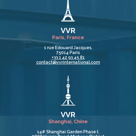
VVR
Paris, France
1 rue Edouard Jacques,
75014 Paris
+33 1 42 93 45 81
contact@vvrinternational.com
VVR
Shanghai, Chine
14# Shanghai Garden Phase Ⅰ,