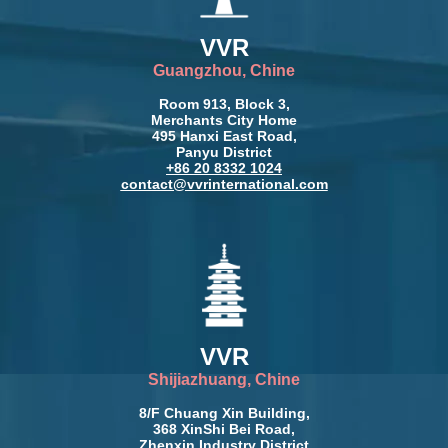
VVR
Guangzhou, Chine
Room 913, Block 3,
Merchants City Home
495 Hanxi East Road,
Panyu District
+86 20 8332 1024
contact@vvrinternational.com
VVR
Shijiazhuang, Chine
8/F Chuang Xin Building,
368 XinShi Bei Road,
Zhenxin Industry District