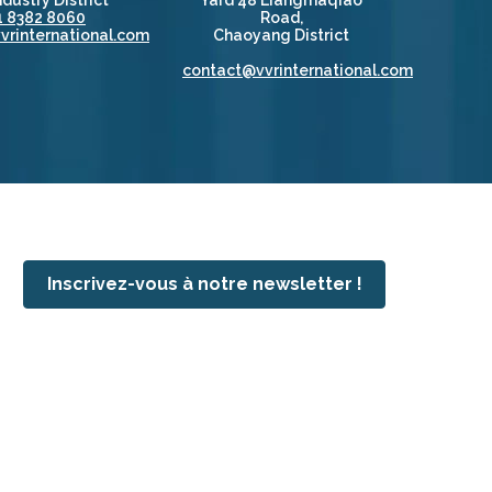
dustry District
Yard 48 Liangmaqiao
1 8382 8060
Road,
vrinternational.com
Chaoyang District
contact@vvrinternational.com
Inscrivez-vous à notre newsletter !