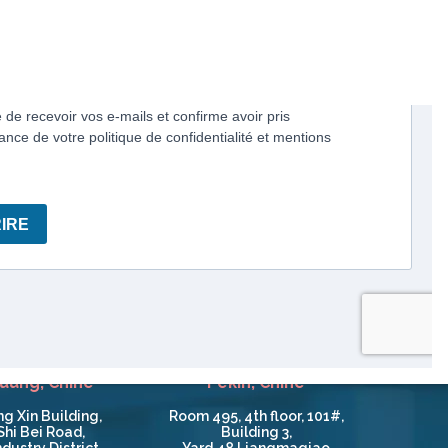
VVR
VVR
huang, Chine
Pékin, Chine
g Xin Building,
Room 495, 4th floor, 101#,
Shi Bei Road,
Building 3,