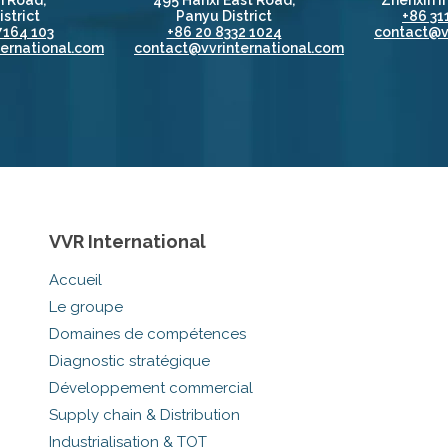
 Road,
495 Hanxi East Road,
Zhenxin In
strict
Panyu District
+86 31
7164 103
+86 20 8332 1024
contact@v
ernational.com
contact@vvrinternational.com
VVR International
Accueil
Le groupe
Domaines de compétences
Diagnostic stratégique
Développement commercial
Supply chain & Distribution
Industrialisation & TOT