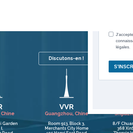
Discutons-en !
R
VVR
 Chine
Guangzhou, Chine
Shijiaz
i Garden
Room 913, Block 3,
8/F Chuan
Ⅰ,
Merchants City Home
368 Xin