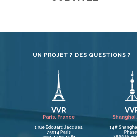
UN PROJET ? DES QUESTIONS ?
VVR
VV
Paris, France
Shanghai,
1 rue Edouard Jacques,
14# Shangha
75014 Paris
Phase 