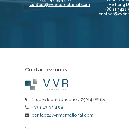
+33 1 42 93 45 81
7888 Humin
contact@vvrinternational.com
Minhang Di
+86 21 3422 
contact@vvrint
Contactez-nous
1 rue Edouard Jacques, 75014 PARIS
+33 1 42 93 45 81
contact@vvrinternational.com