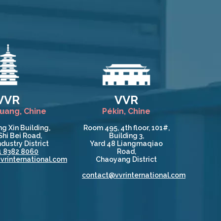
VVR
VVR
huang, Chine
Pékin, Chine
g Xin Building,
Room 495, 4th floor, 101#,
Shi Bei Road,
Building 3,
dustry District
Yard 48 Liangmaqiao
1 8382 8060
Road,
vrinternational.com
Chaoyang District
contact@vvrinternational.com