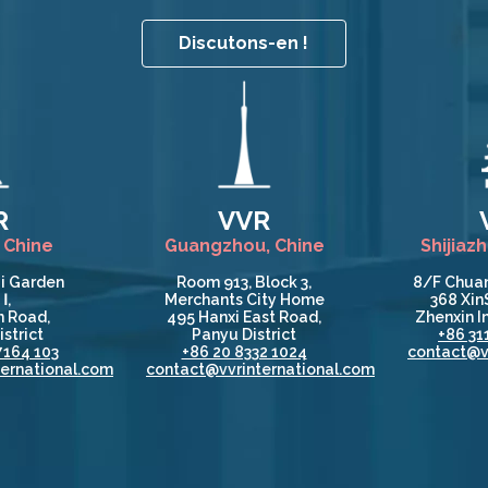
Discutons-en !
R
VVR
 Chine
Guangzhou, Chine
Shijiaz
i Garden
Room 913, Block 3,
8/F Chuan
Ⅰ,
Merchants City Home
368 Xin
 Road,
495 Hanxi East Road,
Zhenxin In
strict
Panyu District
+86 31
7164 103
+86 20 8332 1024
contact@v
ernational.com
contact@vvrinternational.com