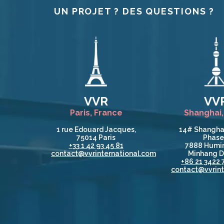
UN PROJET ? DES QUESTIONS ?
VVR
VV
Paris, France
Shanghai,
1 rue Edouard Jacques,
14# Shangha
75014 Paris
Phase 
+33 1 42 93 45 81
7888 Humin
contact@vvrinternational.com
Minhang Di
+86 21 3422 
contact@vvrint